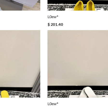
L0ew*
$ 201.40
L0ew*