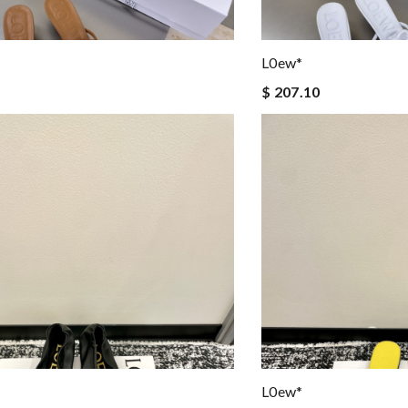
L0ew*
$ 207.10
L0ew*