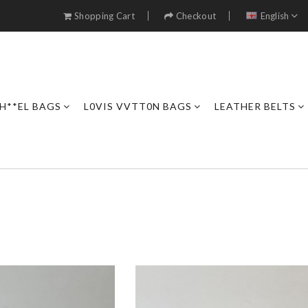
Shopping Cart
Checkout
English
H**EL BAGS
L0VIS VVTT0N BAGS
LEATHER BELTS