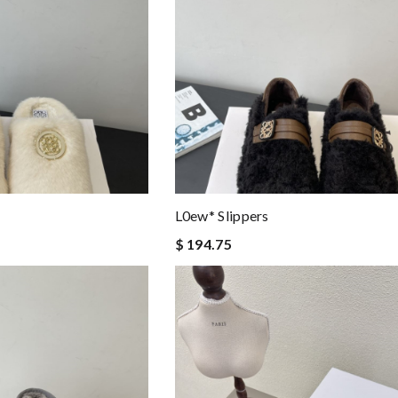
L0ew* Slippers
$ 194.75