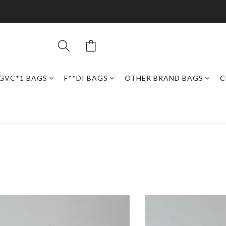
GVC*1 BAGS
F**DI BAGS
OTHER BRAND BAGS
C