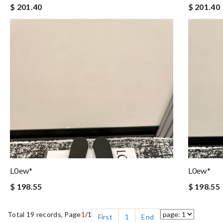
$ 201.40
$ 201.40
L0ew*
L0ew*
$ 198.55
$ 198.55
Total 19 records, Page
1
/1
First
1
End