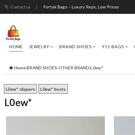
Fortok Bags – Luxury Reps, Low Prices
Contact us
HOME
JEWELRY
BRAND SHOES
Y51 BAGS
Home
›
BRAND SHOES
›
OTHER BRAND
›
L0ew*
L0ew* slippers
L0ew* boots
L0ew*