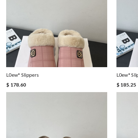
L0ew* Slippers
L0ew* Sli
$ 178.60
$ 185.25