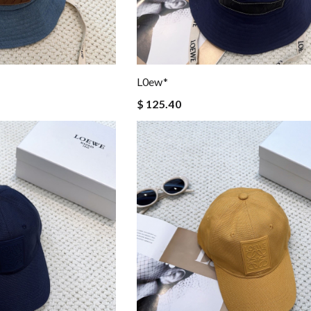
L0ew*
$ 125.40