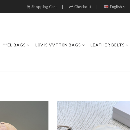
Shopping Cart
Checkout
English
H**EL BAGS
L0VIS VVTT0N BAGS
LEATHER BELTS