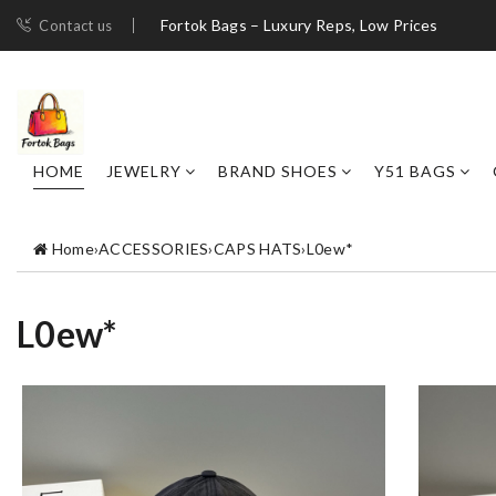
Fortok Bags – Luxury Reps, Low Prices
Contact us
HOME
JEWELRY
BRAND SHOES
Y51 BAGS
Home
›
ACCESSORIES
›
CAPS HATS
›
L0ew*
L0ew*