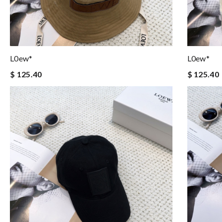
L0ew*
L0ew*
$ 125.40
$ 125.40