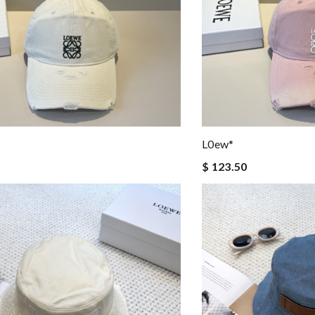
L0ew*
$ 123.50