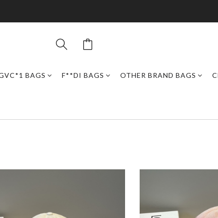
GVC*1 BAGS
F**DI BAGS
OTHER BRAND BAGS
C