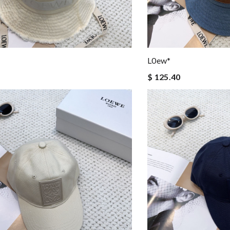
L0ew*
$ 125.40