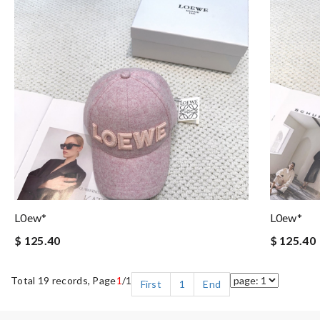
L0ew*
L0ew*
$ 125.40
$ 125.40
Total 19 records, Page
1
/1
First
1
End