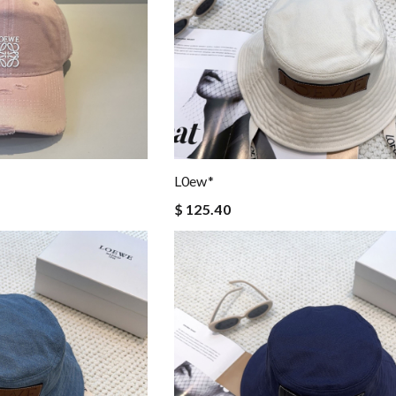
L0ew*
$ 125.40